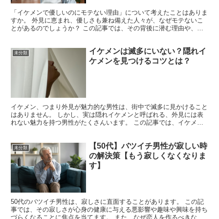
「イケメンで優しいのにモテない理由」について考えたことはありま
すか。 外見に恵まれ、優しさも兼ね備えた人々が、なぜモテないこ
とがあるのでしょうか？ この記事では、その背後に潜む理由や、優
しさと外見のバランス、そして選択肢として誠実なイケメン...
イケメンは滅多にいない？隠れイ
未分類
ケメンを見つけるコツとは？
イケメン、つまり外見が魅力的な男性は、街中で滅多に見かけること
はありません。 しかし、実は隠れイケメンと呼ばれる、外見には表
れない魅力を持つ男性がたくさんいます。 この記事では、イケメン
とは一体どのような顔なのか、なぜイケメンは滅多にいない...
【50代】バツイチ男性が寂しい時
未分類
の解決策【もう寂しくなくなりま
す】
50代のバツイチ男性は、寂しさに直面することがあります。 この記
事では、その寂しさが心身の健康に与える悪影響や趣味や興味を持ち
づらくなることに焦点を当てます。 また、なぜ恋人を作るべきなの