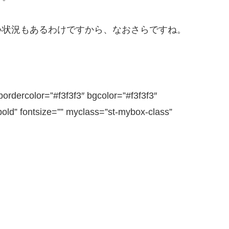
い状況もある
わけですから、なおさらですね。
bordercolor=”#f3f3f3″ bgcolor=”#f3f3f3″
bold” fontsize=”” myclass=”st-mybox-class”