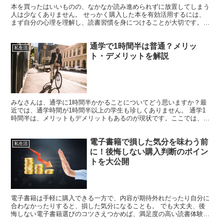
本を買ったはいいものの、なかなか読み進められずに放置してしまう
人は少なくありません。 せっかく購入した本を有効活用するには、
まず自分の心理を理解し、読書習慣を身につけることが大切です。本
記事では、買った本を放置してしまう人の特徴や心理を探り...
通学で1時間半は普通？メリッ
私生活
ト・デメリットを解説
みなさんは、通学に1時間半かかることについてどう思いますか？最
近では、通学時間が1時間半以上の学生も珍しくありません。 通学1
時間半は、メリットもデメリットもあるのが現状です。ここでは、通
学1時間半の是非について、詳しく解説していきます。 ...
電子書籍で損した気分を味わう前
私生活
に！後悔しない購入判断のポイン
トを大公開
電子書籍は手軽に購入できる一方で、内容が期待外れだったり自分に
合わなかったりすると、損した気分になることも。 でも大丈夫、後
悔しない電子書籍選びのコツさえつかめば、満足度の高い読書体験が