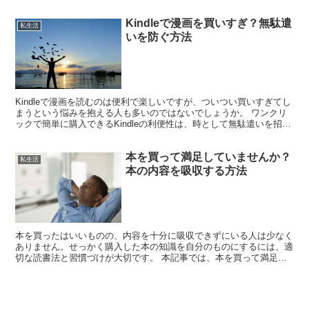
待っているはず。 この記事では、電子書籍で損しないため...
Kindleで漫画を買いすぎ？無駄遣
私生活
いを防ぐ方法
Kindleで漫画を読むのは便利で楽しいですが、ついつい買いすぎてし
まうという悩みを抱える人も多いのではないでしょうか。 ワンクリ
ックで簡単に購入できるKindleの利便性は、時として無駄遣いを招く
ことも。でも大丈夫、適切な対策を取ることで...
本を買って満足していませんか？
私生活
本の内容を吸収する方法
本を買ったはいいものの、内容を十分に吸収できずにいる人は少なく
ありません。せっかく購入した本の知識を自分のものにするには、適
切な読書法と習慣づけが大切です。 本記事では、本を買って満足し
てしまう人の特徴や心理を探り、本の内容を効果的に吸収す...