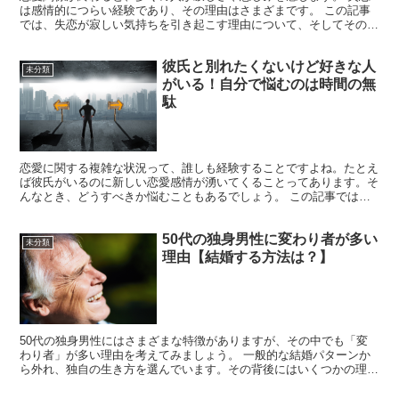
は感情的につらい経験であり、その理由はさまざまです。 この記事
では、失恋が寂しい気持ちを引き起こす理由について、そしてその傷
が癒えるタイミングや、失恋後に避けるべき行動、そして寂...
彼氏と別れたくないけど好きな人
未分類
がいる！自分で悩むのは時間の無
駄
恋愛に関する複雑な状況って、誰しも経験することですよね。たとえ
ば彼氏がいるのに新しい恋愛感情が湧いてくることってあります。そ
んなとき、どうすべきか悩むこともあるでしょう。 この記事では、
そんな葛藤に立ち向かうためのアドバイスを提供します。彼...
50代の独身男性に変わり者が多い
未分類
理由【結婚する方法は？】
50代の独身男性にはさまざまな特徴がありますが、その中でも「変
わり者」が多い理由を考えてみましょう。 一般的な結婚パターンか
ら外れ、独自の生き方を選んでいます。その背後にはいくつかの理由
が存在します。 一方で、変わり者であるからこそ、結婚に...