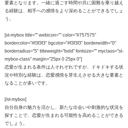
要素となります。一緒に過ごす時間や共に困難を乗り越え
る経験は、相手への感情をより深めることができるでしょ
う。
[st-mybox title=”” webicon=”” color=”#757575″
bordercolor=”#f3f3f3″ bgcolor=”#f3f3f3″ borderwidth=”0″
borderradius=”5″ titleweight=”bold” fontsize=”” myclass=”st-
mybox-class” margin=”25px 0 25px 0″]
恋愛が生まれる条件は人それぞれですが、ドキドキする状
況や特別な経験は、恋愛感情を芽生えさせる大きな要素と
なることが多いです。
[/st-mybox]
自分自身の魅力を活かし、
新たな出会いや刺激的な状況を
探すことで、恋愛が生まれる可能性を高めることができる
でしょう。