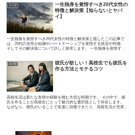
一生独身を覚悟すべき20代女性の
未分類
特徴と解決策【知らないとヤバ
イ】
一生独身を覚悟すべき20代女性の特徴と解決策​と題したこの記事で
は、20代の女性が結婚やパートナーシップを覚悟する状況や特徴、
そしてその解決策について詳しく探求します。 一生独身を覚悟する
かどうか、個人の選択にかかっていますが、この記事を読...
彼氏が欲しい！高校生でも彼氏を
未分類
作る方法とモテるコツ
高校生活は新たな友情や経験を積む大切な時期です。 その中で、彼
氏を作ることが高校生にとって魅力的な選択肢として存在します。
なぜなら、彼氏がいることで友達に自慢できたり、高校生活が充実す
ることはもちろん、愛される幸せを知ることができるからで...