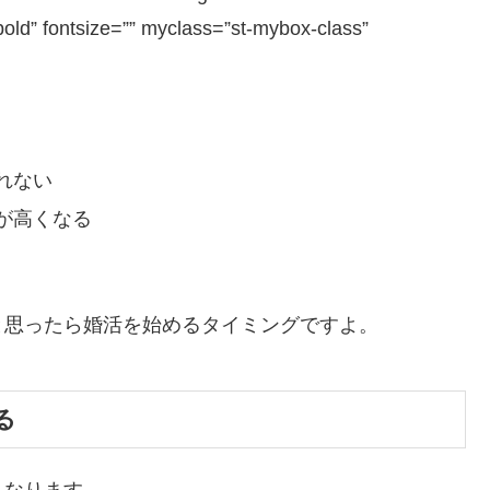
bold” fontsize=”” myclass=”st-mybox-class”
れない
が高くなる
と思ったら婚活を始めるタイミング
ですよ。
る
くなります。