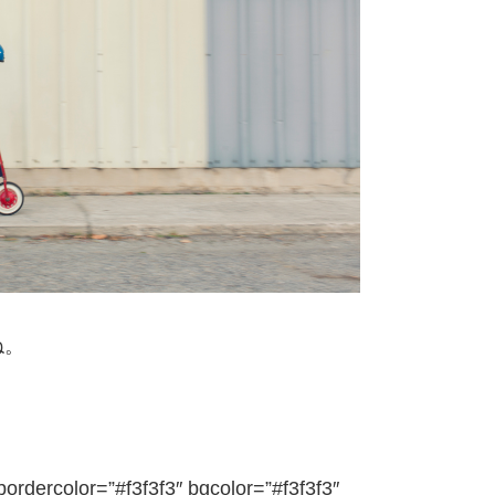
ね。
bordercolor=”#f3f3f3″ bgcolor=”#f3f3f3″