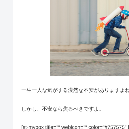
一生一人な気がする漠然な不安がありますよ
しかし、不安なら焦るべきですよ。
[st-mybox title=”” webicon=”” color=”#757575″ 